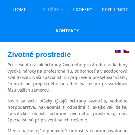
HOME
SLUŽBY
EKOFFICE
REFERENCIE
KONTAKTY
Životné prostredie
Pri riešení otázok ochrany životného prostredia sú kadeny
vysoké nároky na profesionalitu, odbornosť a viacodborovú
kvalifikáciu. Naši špecialisti sú pripravení poskytovať všetky
činnosti od projekčného poradenstva až po prevádzkovú
fázu vašich zámerov.
Nech sa vaše otázky týkajú ochrany ovzdušia, vodného
hospodárstva, nakladania s odpadmi či akejkoľvek ďalšej
špecifickej oblasti ochrany životného prostredia, naši
špecialisti sú pripravení na ich riešenie.
Medzi najčastejšie ponúkané činnosti v ochrane životného